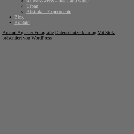
schwarz-weiss – black and white
Urban
Abstrakt – Experimente
Blog
Kontakt
Amand Aglaster Fotografie
Datenschutzerklärung
Mit Stolz
präsentiert von WordPress