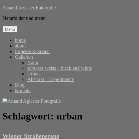
Zum
Amand Aglaster Fotografie
Inhalt
Naturbilder und mehr
springen
Menü
home
about
Projekte & Serien
Gallerien
Natur
schwarz-weiss – black and white
Urban
Abstrakt – Experimente
Blog
Kontakt
Schlagwort:
urban
Wiener Straßenszene